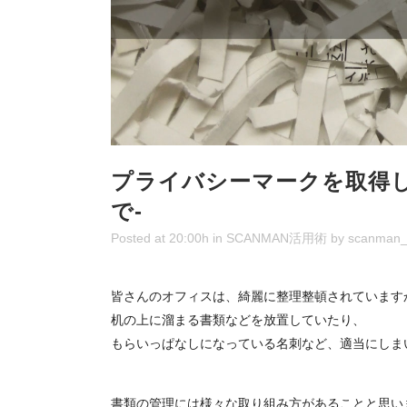
プライバシーマークを取得
で-
Posted at 20:00h
in
SCANMAN活用術
by
scanman_
皆さんのオフィスは、綺麗に整理整頓されています
机の上に溜まる書類などを放置していたり、
もらいっぱなしになっている名刺など、適当にしま
書類の管理には様々な取り組み方があることと思い