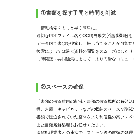
①書類を探す手間と時間を削減
「情報検索をもっと早く簡単に」
適切なPDFファイル名やOCR(自動文字認識機能)
データ内で書類を検索し、探し当てることが可能に
検索によっては過去資料の閲覧をスムーズにしたり
同時確認・共同編集によって、より円滑なコミュニ
②スペースの確保
「書類の保管費用の削減・書類の保管場所の有効活
棚、倉庫、キャビネットなどの収納スペースが削減
書類で圧迫されていた空間をより利便性の高いスペ
また書類溶解処理もお任せください。
溶解処理業者との連携で、スキャン後の書類の処理