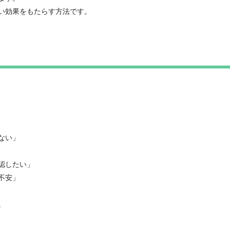
い効果をもたらす方法です。
ない」
認したい」
不安」
。