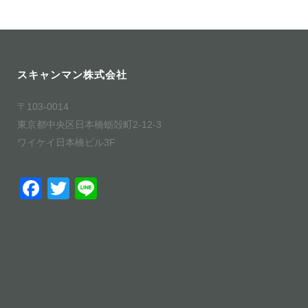
スキャンマン株式会社
〒103-0014
東京都中央区日本橋蛎殻町2-12-3
ワイケイ日本橋ビル3F
F
T
Li
a
wi
n
c
tt
e
e
er
b
o