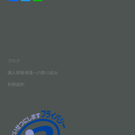
a
wi
n
c
tt
e
e
er
b
o
o
ブログ
k
個人情報保護への取り組み
利用規約