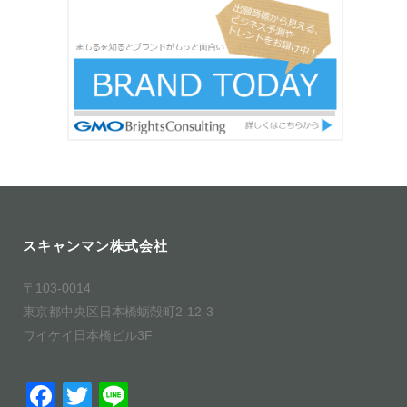
スキャンマン株式会社
〒103-0014
東京都中央区日本橋蛎殻町2-12-3
ワイケイ日本橋ビル3F
F
T
Li