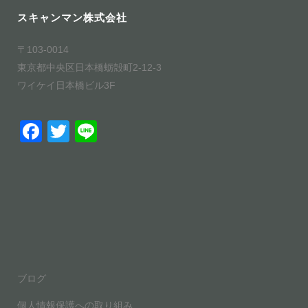
スキャンマン株式会社
〒103-0014
東京都中央区日本橋蛎殻町2-12-3
ワイケイ日本橋ビル3F
F
T
Li
a
wi
n
c
tt
e
e
er
b
o
o
ブログ
k
個人情報保護への取り組み