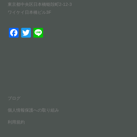
東京都中央区日本橋蛎殻町2-12-3
ワイケイ日本橋ビル3F
F
T
Li
a
wi
n
c
tt
e
e
er
b
o
o
ブログ
k
個人情報保護への取り組み
利用規約