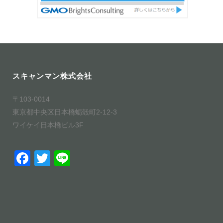
スキャンマン株式会社
〒103-0014
東京都中央区日本橋蛎殻町2-12-3
ワイケイ日本橋ビル3F
F
T
Li
a
wi
n
c
tt
e
e
er
b