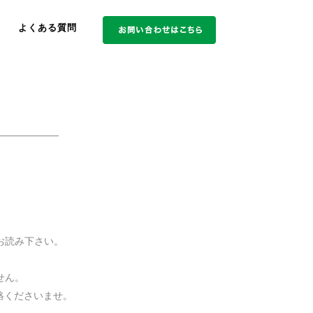
よくある質問
——————
！
お読み下さい。
せん。
連絡くださいませ。