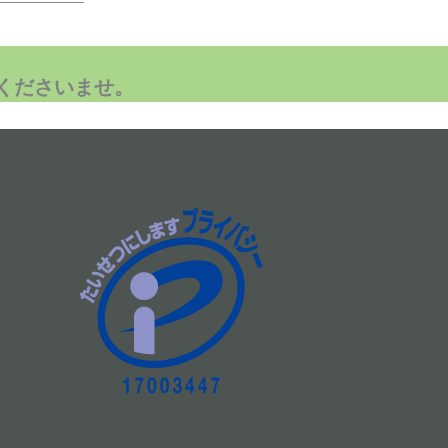
——————
くださいませ。