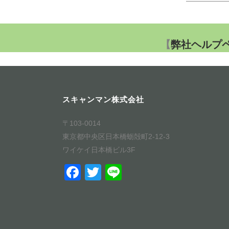
——————
【
弊社ヘルプ
スキャンマン株式会社
〒103-0014
東京都中央区日本橋蛎殻町2-12-3
ワイケイ日本橋ビル3F
F
T
Li
a
wi
n
c
tt
e
e
er