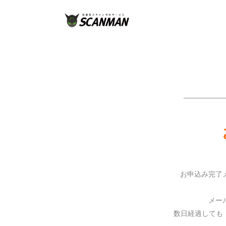
——————
お申込み完了
メー
数日経過しても「