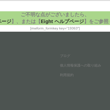
————————————————————————————————
ご不明な点がございましたら、
ページ
】、または【
Eight
ヘルプページ
】をご参照
[mwform_formkey key=”19363″]
ブログ
個人情報保護への取り組み
利用規約