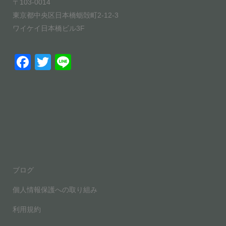
〒103-0014
東京都中央区日本橋蛎殻町2-12-3
ワイケイ日本橋ビル3F
F
T
Li
a
wi
n
c
tt
e
e
er
b
o
o
ブログ
k
個人情報保護への取り組み
利用規約