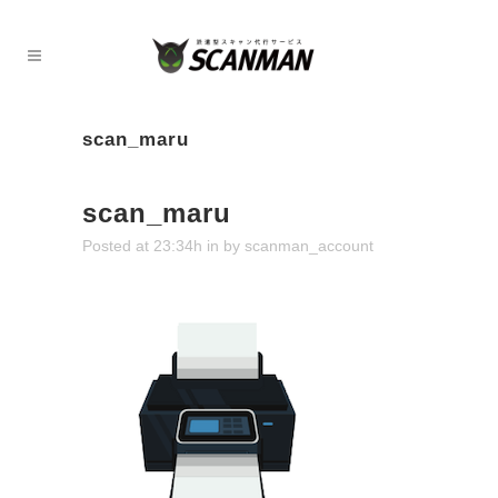
scan_maru
scan_maru
Posted at 23:34h
in
by
scanman_account