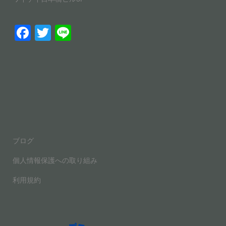
F
T
Li
a
wi
n
c
tt
e
e
er
b
o
o
ブログ
k
個人情報保護への取り組み
利用規約