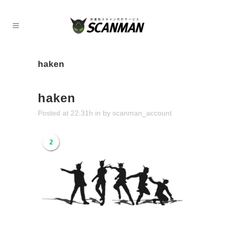
haken
haken
Posted at 22:31h
in
by
scanman_account