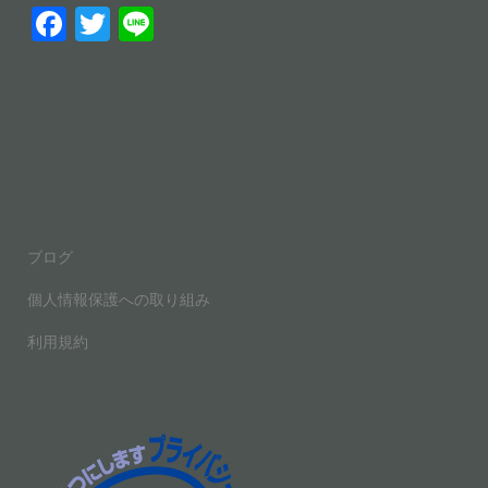
F
T
Li
a
wi
n
c
tt
e
e
er
b
o
o
ブログ
k
個人情報保護への取り組み
利用規約