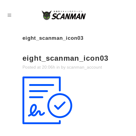
eight_scanman_icon03
eight_scanman_icon03
Posted at 20:06h
in
by
scanman_account