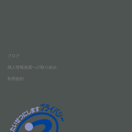
a
wi
n
c
tt
e
e
er
b
o
o
ブログ
k
個人情報保護への取り組み
利用規約