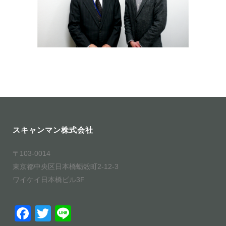
スキャンマン株式会社
〒103-0014
東京都中央区日本橋蛎殻町2-12-3
ワイケイ日本橋ビル3F
F
T
Li